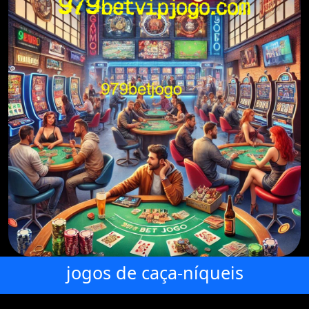
jogos de caça-níqueis