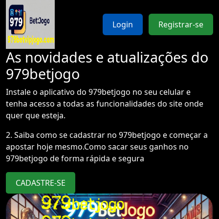
Login
Registrar-se
As novidades e atualizações do
979betjogo
Instale o aplicativo do 979betjogo no seu celular e
tenha acesso a todas as funcionalidades do site onde
quer que esteja.
2. Saiba como se cadastrar no 979betjogo e começar a
apostar hoje mesmo.Como sacar seus ganhos no
979betjogo de forma rápida e segura
CADASTRE-SE